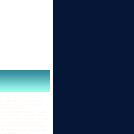
продать квартиру, обменять
ь квартиру, сдать квартиру.
да квартир. Сдам квартиру.
вартиры Агентство
 недвижимости и кредитования.
ализовать материнский капитал,
 агентства недвижимости миасс
 недвижимости +как выбрать
и форум агентство недвижимости
о недвижимости диалог лучшее
в озерске агентство