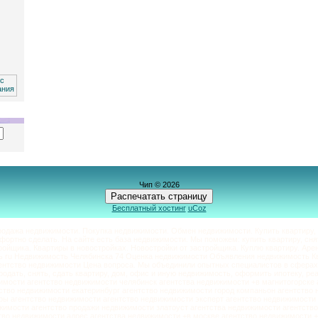
Чип © 2026
Распечатать страницу
Бесплатный хостинг
uCoz
одажа недвижимости. Покупка недвижимости. Обмен недвижимости. Купить квартиру, 
мфортно сделать. На сайте есть база недвижимости. Мы поможем: купить квартиру, снят
ойщика. Квартиры в новостройках. Новостройки от застройщика. Куплю квартиру. Арен
 ru Недвижимость Челябинска 74 Оценка недвижимости Объявления недвижимость К
ентство недвижимости Цена вопроса. Мы объединили опытных специалистов в сферах
продать, снять, сдать квартиру, дом, офис и иную недвижимость, оформить ипотеку, ре
имости агентство недвижимости челябинск агентства недвижимости +в магнитогорске
тство недвижимости екатеринбург агентство недвижимости город компаньон агентство
ры агентство недвижимости агентство недвижимости эксперт агентство недвижимост
ижимости агентство продажи недвижимости златоуст агентства недвижимости агентств
тво недвижимости адрес агентства недвижимости +в москве агентство недвижимости +