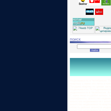
ПОИСК
Недвижимость в Челябинске. Пр
квартиру с нами это легко и ко
Продажа квартир по ценам застр
Недвижимость 74 Недвижимость
недвижимости в Челябинске. Аг
С нами легко и удобно купить, 
сертификаты. агентство недвиж
агентства недвижимости г аген
агентство недвижимости кварти
область рейтинг агентств недв
агентство недвижимости агентс