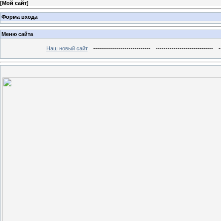
[
Мой сайт
]
Форма входа
Меню сайта
Наш новый сайт
-----------------------------
-----------------------------
-