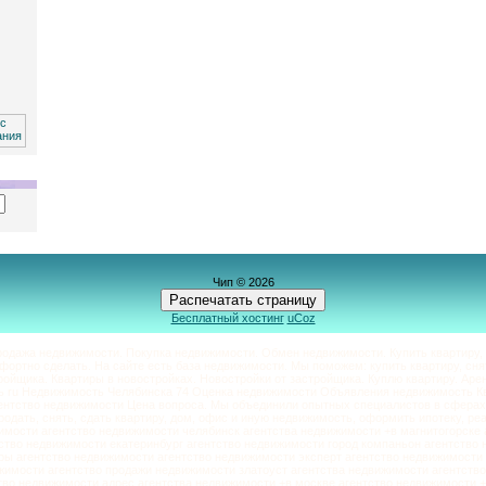
Чип © 2026
Распечатать страницу
Бесплатный хостинг
uCoz
одажа недвижимости. Покупка недвижимости. Обмен недвижимости. Купить квартиру, 
мфортно сделать. На сайте есть база недвижимости. Мы поможем: купить квартиру, снят
ойщика. Квартиры в новостройках. Новостройки от застройщика. Куплю квартиру. Арен
 ru Недвижимость Челябинска 74 Оценка недвижимости Объявления недвижимость К
ентство недвижимости Цена вопроса. Мы объединили опытных специалистов в сферах
продать, снять, сдать квартиру, дом, офис и иную недвижимость, оформить ипотеку, ре
имости агентство недвижимости челябинск агентства недвижимости +в магнитогорске
тство недвижимости екатеринбург агентство недвижимости город компаньон агентство
ры агентство недвижимости агентство недвижимости эксперт агентство недвижимост
ижимости агентство продажи недвижимости златоуст агентства недвижимости агентств
тво недвижимости адрес агентства недвижимости +в москве агентство недвижимости +