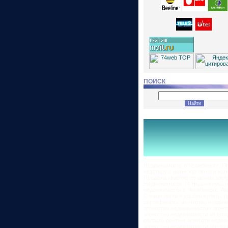
ПОИСК
Недвижимость в Челябинске. Пр
квартиру с нами это легко и ко
Продажа квартир по ценам застр
Недвижимость 74 Недвижимость
недвижимости в Челябинске. Аг
С нами легко и удобно купить, 
сертификаты. агентство недвиж
агентства недвижимости г аген
агентство недвижимости кварти
область рейтинг агентств недв
агентство недвижимости агентс