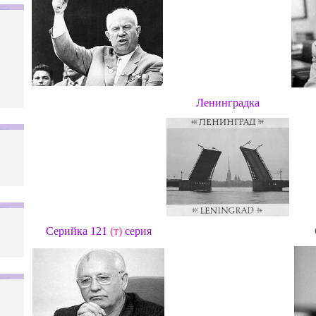
Ленинградка
Серийка
121
(т)
серия