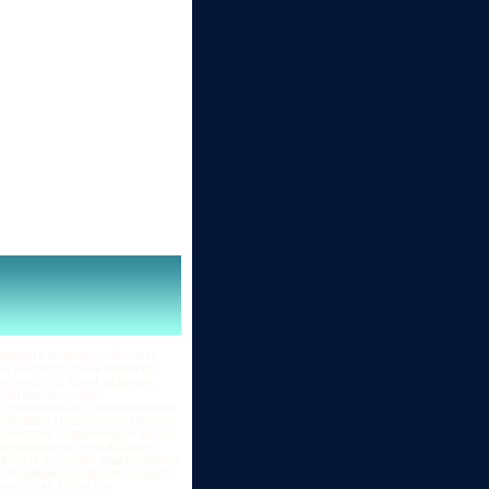
продать квартиру, обменять
ь квартиру, сдать квартиру.
да квартир. Сдам квартиру.
вартиры Агентство
 недвижимости и кредитования.
ализовать материнский капитал,
 агентства недвижимости миасс
 недвижимости +как выбрать
и форум агентство недвижимости
о недвижимости диалог лучшее
в озерске агентство