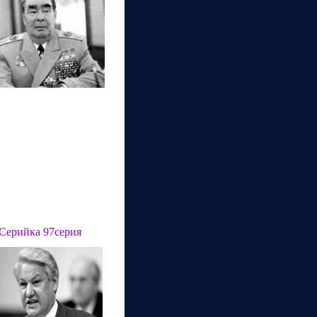
Серийка
97
серия